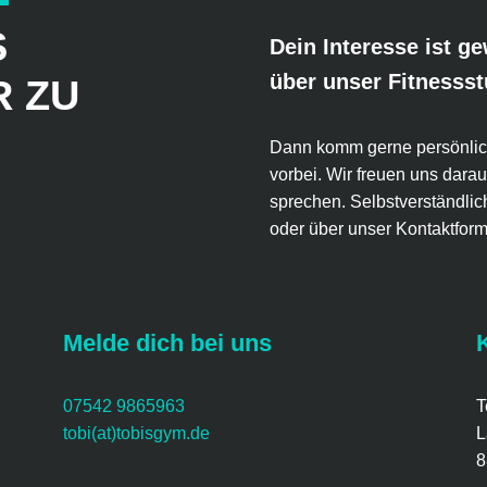
S
Dein Interesse ist 
über unser Fitnessst
R ZU
Dann komm gerne persönlich
vorbei. Wir freuen uns darau
sprechen. Selbstverständlich
oder über unser Kontaktform
Melde dich bei uns
07542 9865963
T
tobi(at)tobisgym.de
L
8