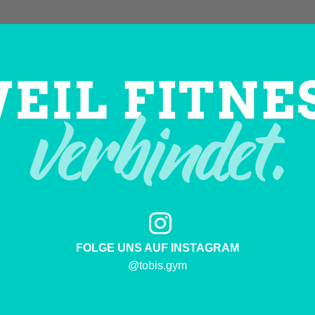
FOLGE UNS AUF INSTAGRAM
@tobis.gym