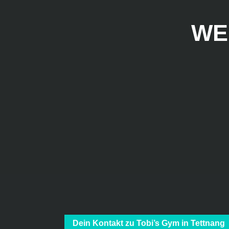
WE
Dein Kontakt zu Tobi’s Gym in Tettnang